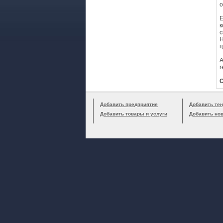
о
E
к
с
Н
ц
А
r
О
Добавить предприятие
Добавить тен
Добавить товары и услуги
Добавить но