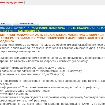
вить предприятие
 нас
Контакты
»
ендеры и закупки
КОМПАНИЯ RANKWING (ЧАСТЬ ESCAPE DIGITAL M
ИНГА КЛИЕНТАМ ХОЛДИНГА
КОМПАНИЯ RANKWING (ЧАСТЬ ESCAPE DIGITAL MARKETING GROUP) ИЩЕ
ПАРТНЕРА ПО ОКАЗАНИЮ УСЛУГ ПОИСКОВОГО МАРКЕТИНГА КЛИЕНТАМ
ХОЛДИНГА
омпаниям, которые выиграют тендер, мы обеспечим стабильный поток новог
изнеса, в свою очередь от такого Партнера мы ожидаем высокого уровня ок
слуг и менеджмента проектов.
од поисковым маркетингом в этом тендере мы подразумеваем продвижение в
траниц по ключевым поисковым запросам и контекстную рекламу.
одбор Партнера будет состоять из двух этапов:
) получение предложений от Участников (с 10 до 16 августа);
) переговоры с Участниками (с 17 до 23 августа).
а первом этапе предложение потенциального Партнера должно включать та
ведения:
 информация об Участнике (название компании, адрес сайта, портфолио,
лительность работы на рынке, число
отрудников компании);
 соотношение общего бюджета к затрачиваемому ссылочному бюджету и раз
омиссии для контекстной рекламы;
 информация о том, какие гарантии компания предоставляет Клиенту по вып