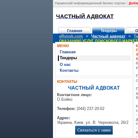
Украинский информационный бизнес-портал
Доба
ЧАСТНЫЙ АДВОКАТ
Главная
Тендеры
О
»
»
eRynok.com
Частный адвокат
Т
ОКАЗАНИЮ УСЛУГ ПОИСКОВОГО МАРКЕТ
МЕНЮ
Главная
Тендеры
К
б
О нас
у
Контакты
П
с
КОНТАКТЫ
ЧАСТНЫЙ АДВОКАТ
П
а
Контактное лицо:
б
О.Бойко
Н
Телефон:
(044) 237-20-02
с
-
Адрес:
д
Украина, Киев, ул. В. Черновола, 26/2
с
-
Связаться с нами
к
-