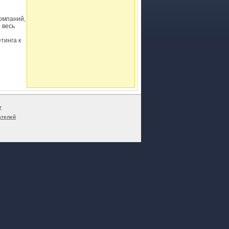
компаний,
 весь
тинга к
г
ателей