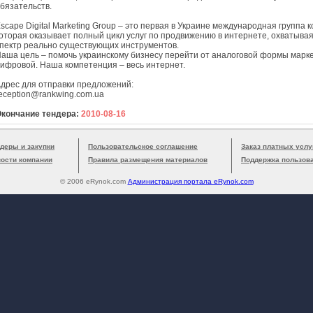
бязательств.
scape Digital Marketing Group – это первая в Украине международная группа 
оторая оказывает полный цикл услуг по продвижению в интернете, охватывая
пектр реально существующих инструментов.
аша цель – помочь украинскому бизнесу перейти от аналоговой формы марке
ифровой. Наша компетенция – весь интернет.
дрес для отправки предложений:
eception@rankwing.com.ua
кончание тендера:
2010-08-16
деры и закупки
Пользовательское соглашение
Заказ платных услу
вости компании
Правила размещения материалов
Поддержка пользов
© 2006 eRynok.com
Администрация портала eRynok.com