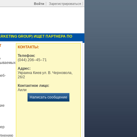
Войти
Зарегистрироваться
ARKETING GROUP) ИЩЕТ ПАРТНЕРА ПО
Т
КОНТАКТЫ:
Телефон:
о
(044) 206–45–71
азываемых
Адрес:
Украина Киев ул. В. Черновола,
еб-
26/2
Контактное лицо:
Аили
Написать сообщение
кие
мер
олнению