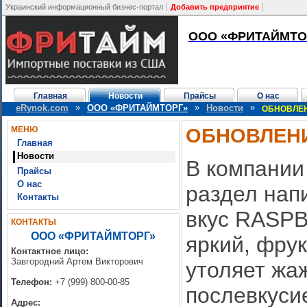
Украинский информационный бизнес-портал
Добавить предприятие
ООО «ФРИТАЙМТО
Главная
Новости
Прайсы
О нас
»
»
»
eRynok.com
ООО «ФРИТАЙМТОРГ»
Новости
ОБНОВЛЕН
ОБНОВЛЕНИ
МЕНЮ
Главная
Новости
В компани
Прайсы
О нас
раздел нап
Контакты
вкус RASPB
КОНТАКТЫ
ООО «ФРИТАЙМТОРГ»
яркий, фрук
Контактное лицо:
Завгородний Артем Викторович
утоляет жа
Телефон:
+7 (999) 800-00-85
послевкусие
Адрес: