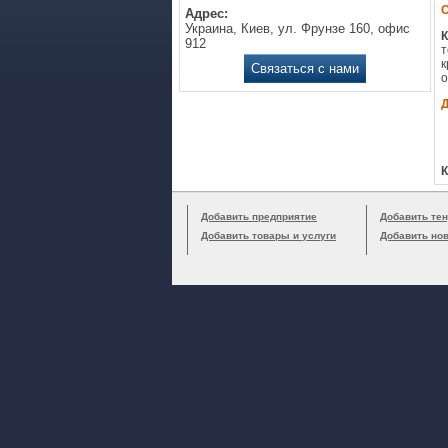
Адрес:
Украина, Киев, ул. Фрунзе 160, офис
К
912
т
к
Связаться с нами
о
К
Добавить предприятие
Добавить тен
Добавить товары и услуги
Добавить но