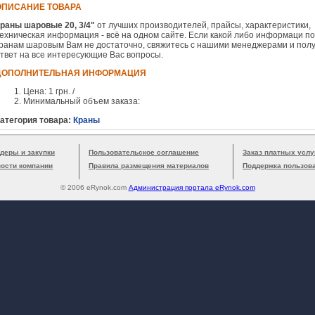
ОПИСАНИЕ ТОВАРА
раны шаровые 20, 3/4"
от лучших производителей, прайсы, характеристики,
ехническая информация - всё на одном сайте. Если какой либо информаци по
ранам шаровым Вам не достаточно, свяжитесь с нашими менеджерами и пол
твет на все интересующие Вас вопросы.
ДОПОЛНИТЕЛЬНАЯ ИНФОРМАЦИЯ
Цена: 1 грн. /
Минимальный объем заказа:
атегория товара:
Краны
деры и закупки
Пользовательское соглашение
Заказ платных услу
вости компании
Правила размещения материалов
Поддержка пользов
© 2006 eRynok.com
Администрация портала eRynok.com