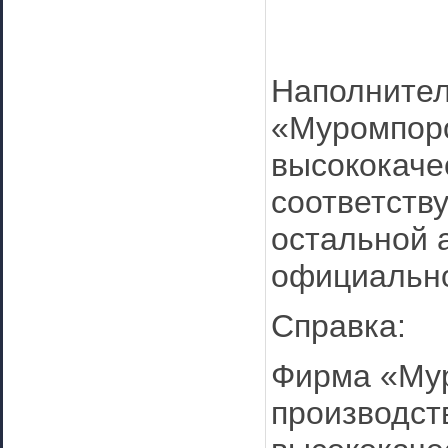
Наполнител
«Муромпоро
высококаче
соответств
остальной 
официально
Справка:
Фирма «Му
производст