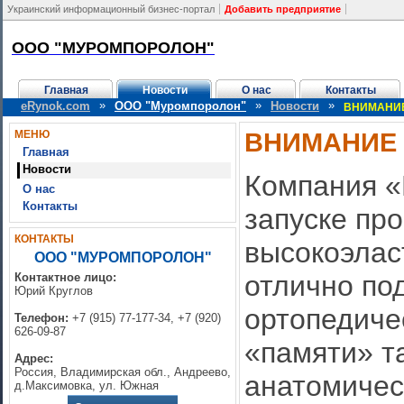
Украинский информационный бизнес-портал
Добавить предприятие
ООО "МУРОМПОРОЛОН"
Главная
Новости
О нас
Контакты
»
»
»
eRynok.com
ООО "Муромпоролон"
Новости
ВНИМАНИЕ
ВНИМАНИЕ
МЕНЮ
Главная
Новости
Компания «
О нас
Контакты
запуске пр
КОНТАКТЫ
высокоэлас
ООО "МУРОМПОРОЛОН"
отлично по
Контактное лицо:
Юрий Круглов
ортопедиче
Телефон:
+7 (915) 77-177-34, +7 (920)
626-09-87
«памяти» т
Адрес:
Россия, Владимирская обл., Андреево,
анатомичес
д.Максимовка, ул. Южная