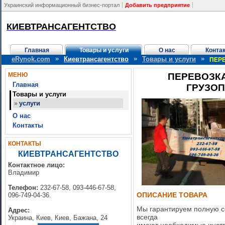
Украинский информационный бизнес-портал
Добавить предприятие
КИЕВТРАНСАГЕНТСТВО
Главная
Товары и услуги
О нас
Конта
»
»
»
eRynok.com
Киевтрансагентство
Товары и услуги
ПЕРЕ
МЕНЮ
ПЕРЕВОЗКА
Главная
ГРУЗОП
Товары и услуги
услуги
»
О нас
Контакты
КОНТАКТЫ
КИЕВТРАНСАГЕНТСТВО
Контактное лицо:
Владимир
Телефон:
232-67-58, 093-446-67-58,
ОПИСАНИЕ ТОВАРА
096-749-04-36.
Мы гарантируем полную с
Адрес:
всегда
Украина, Киев, Киев, Бажана, 24
имеют необходимые инстр