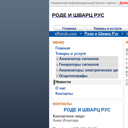
Украинский информационный бизнес-портал
Доба
РОДЕ И ШВАРЦ РУС
Главная
Товары и услуги
»
»
eRynok.com
Роде и Шварц Рус
Н
МЕНЮ
Главная
В
Товары и услуги
П
Анализатор сигналов
с
»
с
Генераторы сигналов
»
в
Анализаторы электрических цепей
»
р
Осциллографы
Т
»
с
Новости
П
О нас
Контакты
КОНТАКТЫ
РОДЕ И ШВАРЦ РУС
Контактное лицо:
Анна Игнатова