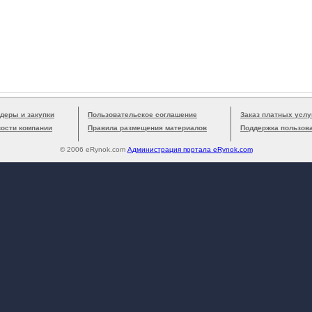
деры и закупки
Пользовательское соглашение
Заказ платных услу
вости компании
Правила размещения материалов
Поддержка пользов
© 2006 eRynok.com
Администрация портала eRynok.com