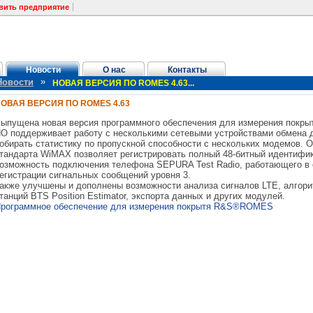
вить предприятие
Новости
О нас
Контакты
»
Новости
НОВАЯ ВЕРСИЯ ПО ROMES 4.63...
ОВАЯ ВЕРСИЯ ПО ROMES 4.63
ыпущена новая версия программного обеспечения для измерения покры
О поддерживает работу с несколькими сетевыми устройствами обмена д
обирать статистику по пропускной способности с нескольких модемов.
тандарта WiMAX позволяет регистрировать полный 48-битный идентифик
озможность подключения телефона SEPURA Test Radio, работающего в
егистрации сигнальных сообщений уровня 3.
акже улучшены и дополнены возможности анализа сигналов LTE, алгор
танций BTS Position Estimator, экспорта данных и других модулей.
рограммное обеспечение для измерения покрытя R&S®ROMES