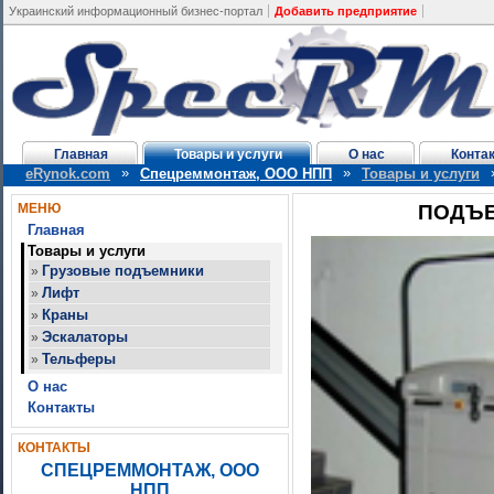
Украинский информационный бизнес-портал
Добавить предприятие
Главная
Товары и услуги
О нас
Конта
»
»
eRynok.com
Спецреммонтаж, ООО НПП
Товары и услуги
МЕНЮ
ПОДЪ
Главная
Товары и услуги
Грузовые подъемники
»
Лифт
»
Краны
»
Эскалаторы
»
Тельферы
»
О нас
Контакты
КОНТАКТЫ
СПЕЦРЕММОНТАЖ, ООО
НПП