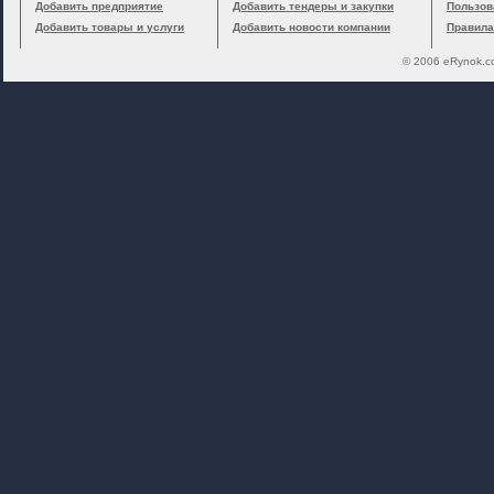
Добавить предприятие
Добавить тендеры и закупки
Пользов
Добавить товары и услуги
Добавить новости компании
Правила
© 2006 eRynok.