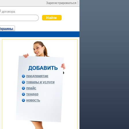
Зарегистрироваться
договора
Украины
предприятие
товары и услуги
прайс
тендер
новость