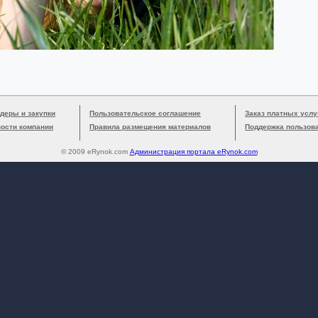
деры и закупки
Пользовательское соглашение
Заказ платных услу
вости компании
Правила размещения материалов
Поддержка пользов
© 2009 eRynok.com
Администрация портала eRynok.com