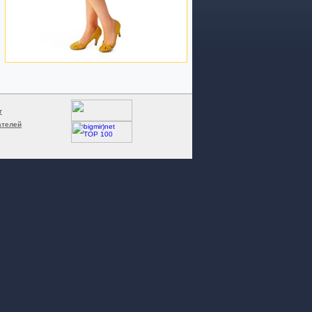
г
ателей