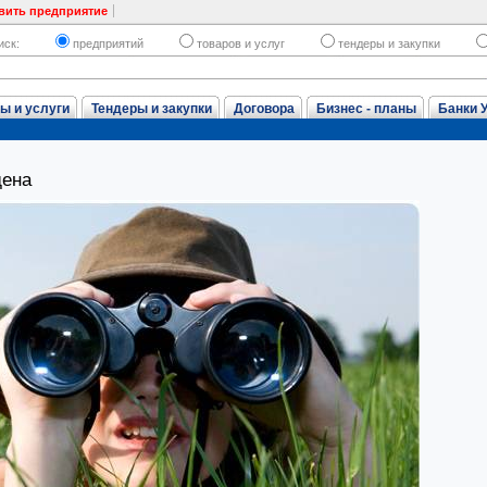
вить предприятие
иск:
предприятий
товаров и услуг
тендеры и закупки
ы и услуги
Тендеры и закупки
Договора
Бизнес - планы
Банки 
дена