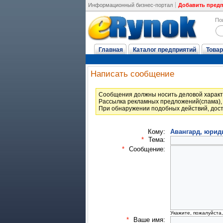
Информационный бизнес-портал
Добавить пред
По
Главная
Каталог предприятий
Товар
Написать сообщение
Cообщения должны носить деловой характ
Рассылка рекламных предложений(спама), 
При обнаружении подобных действий, дост
Кому:
Авангард, юрид
*
Тема:
*
Сообщение:
Укажите, пожалуйста
*
Ваше имя: