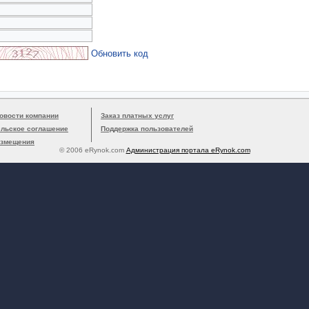
Обновить код
овости компании
Заказ платных услуг
ельское соглашение
Поддержка пользователей
азмещения
© 2006 eRynok.com
Администрация портала eRynok.com