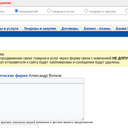
приятие
иск:
предприятий
товаров и услуг
тендеры и закупки
ы и услуги
Тендеры и закупки
Договоры
Бизнес - планы
Банки 
ер.
продвижение своих товаров и услуг через форму связи с компанией
НЕ ДОП
уп отправителя к сайту будет заблокирован и сообщения будут удалены.
ическая фирма
Александр Волков
, краткое описание вашей компании и детали вашего предложения