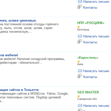
Написать письмо
Контакты
цинка, шлаки цинковые.
НПП «РОСЦИНК»
а постоянной основе отходы горячего
лу, пыль, отсев, шлак, шлам, скрап
Белгород
инка техническую,...
Написать письмо
Контакты
ов мебели!
«Евростиль»
ов мебели! Наличие складской программы,
рибюторам - обязательно!...
Киев
Написать письмо
Контакты
ация сайтов в Тольятти
SEO MASTER
тимизация сайтов в MSN/Live, Yahoo, Google,
ингах поисковых систем. Подбор целевой
Самарская обл.
...
Написать письмо