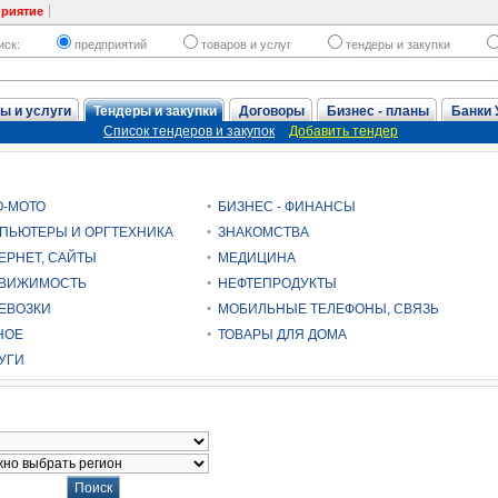
приятие
иск:
предприятий
товаров и услуг
тендеры и закупки
ы и услуги
Тендеры и закупки
Договоры
Бизнес - планы
Банки 
Список тендеров и закупок
Добавить тендер
О-МОТО
БИЗНЕС - ФИНАНСЫ
ПЬЮТЕРЫ И ОРГТЕХНИКА
ЗНАКОМСТВА
ЕРНЕТ, САЙТЫ
МЕДИЦИНА
ВИЖИМОСТЬ
НЕФТЕПРОДУКТЫ
ЕВОЗКИ
МОБИЛЬНЫЕ ТЕЛЕФОНЫ, СВЯЗЬ
НОЕ
ТОВАРЫ ДЛЯ ДОМА
УГИ