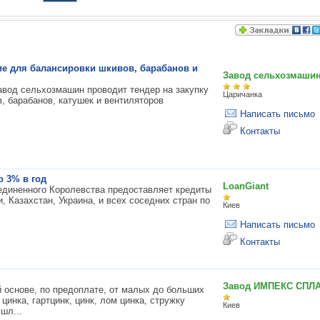
е для балансировки шкивов, барабанов и
Завод сельхозмаши
авод сельхозмашин проводит тендер на закупку
Царичанка
, барабанов, катушек и вентиляторов
Написать письмо
Контакты
о 3% в год
LoanGiant
единенного Королевства предоставляет кредиты
, Казахстан, Украина, и всех соседних стран по
Киев
Написать письмо
Контакты
Завод ИМПЕКС СПЛ
й основе, по предоплате, от малых до больших
 цинка, гартцинк, цинк, лом цинка, стружку
Киев
шл...