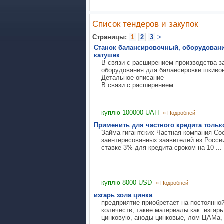
Список тендеров и закупок
Cтраницы:
1
2
3
>
Станок балансировочный, оборудовани
катушек
В связи с расширением производства з
оборудования для балансировки шкивов
Детальное описание
В связи с расширением...
куплю 100000 UAH
» Подробней
Применить для частного кредита тольк
Займа гигантских Частная компания Со
заинтересованных заявителей из России
ставке 3% для кредита сроком на 10 ...
куплю 8000 USD
» Подробней
изгарь зола цинка
предприятие приобретает на постоянно
количеств, такие материалы как: изгарь
цинковую, аноды цинковые, лом ЦАМа, 