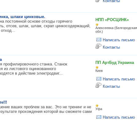
Контакты
цинка, шлаки цинковые.
НПП «РОСЦИНК»
а постоянной основе отходы горячего
ыль, отсев, шлак, шлам, скрап цинкосодержащий,
Алексеевка (Белгородская
отход...
обл.)
Написать письмо
Контакты
а
ПП АртБуд Украина
ия профилировочного станка. Станок
я из листового оцинкованного
Киев
дятся в действие электродвиг...
Написать письмо
Контакты
е!!!
шение ваших проблем за вас. Это не тренинг и не
Уфа
результате прохождения которой вы сможете сами
Написать письмо