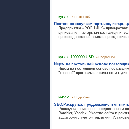
куплю
» Подробней
Постоянно закупаем гартцинк, изгарь 
Предприятие «РОСЦИНК» приобретает н
цинкования : изгарь цинка, гартцинк, зо
цинкосодержащий, съемы цинка, окись ц
куплю 1000000 USD
» Подробней
Ищем на постоянной основе поставщик
Ищем на постоянной основе поставщик
"трезвой" программы лояльности к дист
куплю
» Подробней
SEO.Раскрутка, продвижение и оптимиз
Раскрутка, поисковое продвижение и оп
Rambler, Yandex. Участие сайта в рейт
аудитории с учетом тематики. Установка