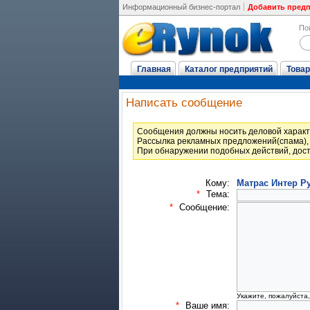
Информационный бизнес-портал
Добавить пред
По
Главная
Каталог предприятий
Товар
Написать сообщение
Cообщения должны носить деловой характ
Рассылка рекламных предложений(спама), 
При обнаружении подобных действий, дост
Кому:
Матрас Интер Р
*
Тема:
*
Сообщение:
Укажите, пожалуйста
*
Ваше имя: