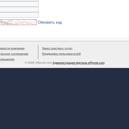
Обновить код
овости компании
Заказ платных услуг
ельское соглашение
Поддержка пользователей
азмещения
© 2006 eRynok.com
Администрация портала eRynok.com