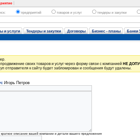
приятие
иск:
предприятий
товаров и услуг
тендеры и закупки
ы и услуги
Тендеры и закупки
Договоры
Бизнес - планы
Банки 
ер.
продвижение своих товаров и услуг через форму связи с компанией
НЕ ДОП
уп отправителя к сайту будет заблокирован и сообщения будут удалены.
ус
Игорь Петров
, краткое описание вашей компании и детали вашего предложения