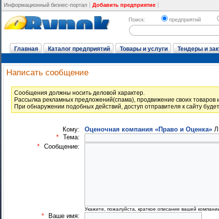
Информационный бизнес-портал
Добавить предприятие
Поиск:
предприятий
Главная
Каталог предприятий
Товары и услуги
Тендеры и зак
Написать сообщение
Cообщения должны носить деловой характер.
Рассылка рекламных предложений(спама), продвижение своих товаров и
При обнаружении подобных действий, доступ отправителя к сайту буде
Кому:
Оценочная компания «Право и Оценка»
Л
*
Тема:
*
Сообщение:
Укажите, пожалуйста, краткое описание вашей компани
*
Ваше имя: