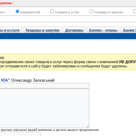
приятие
иск:
предприятий
товаров и услуг
тендеры и закупки
ы и услуги
Тендеры и закупки
Договоры
Бизнес - планы
Банки 
ер.
продвижение своих товаров и услуг через форму связи с компанией
НЕ ДОП
уп отправителя к сайту будет заблокирован и сообщения будут удалены.
п ЮА”
Олександр Залєвський
, краткое описание вашей компании и детали вашего предложения