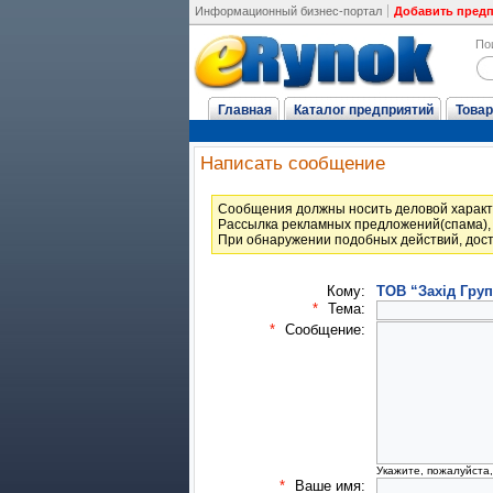
Информационный бизнес-портал
Добавить пред
По
Главная
Каталог предприятий
Товар
Написать сообщение
Cообщения должны носить деловой характ
Рассылка рекламных предложений(спама), 
При обнаружении подобных действий, дост
Кому:
ТОВ “Захід Гру
*
Тема:
*
Сообщение:
Укажите, пожалуйста
*
Ваше имя: