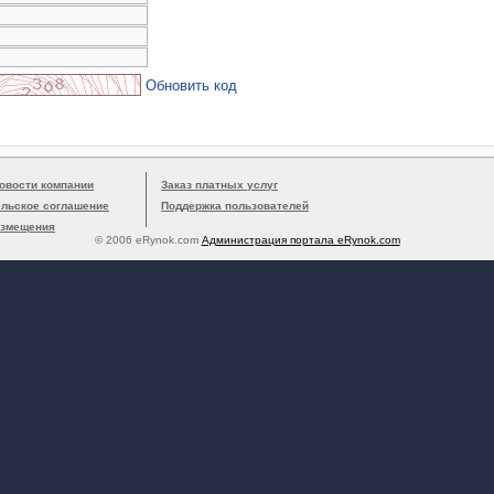
Обновить код
овости компании
Заказ платных услуг
ельское соглашение
Поддержка пользователей
азмещения
© 2006 eRynok.com
Администрация портала eRynok.com