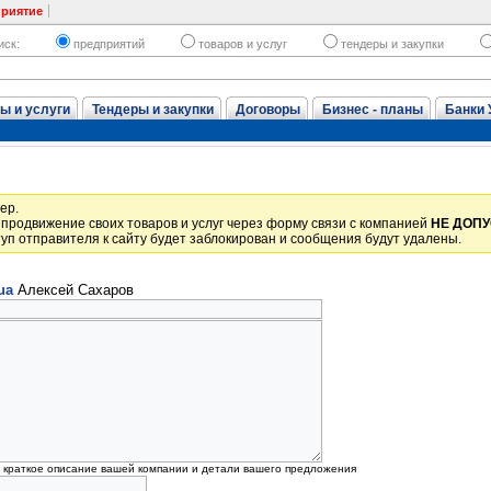
приятие
иск:
предприятий
товаров и услуг
тендеры и закупки
ы и услуги
Тендеры и закупки
Договоры
Бизнес - планы
Банки 
ер.
продвижение своих товаров и услуг через форму связи с компанией
НЕ ДОП
уп отправителя к сайту будет заблокирован и сообщения будут удалены.
ua
Алексей Сахаров
, краткое описание вашей компании и детали вашего предложения