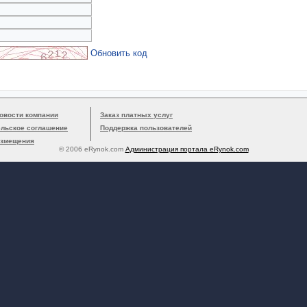
Обновить код
овости компании
Заказ платных услуг
ельское соглашение
Поддержка пользователей
азмещения
© 2006 eRynok.com
Администрация портала eRynok.com