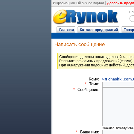
Информационный бизнес-портал
Добавить пред
По
Главная
Каталог предприятий
Товар
Написать сообщение
Cообщения должны носить деловой характ
Рассылка рекламных предложений(спама), 
При обнаружении подобных действий, дост
Кому:
чп chashki.com.
*
Тема:
*
Сообщение:
Укажите, пожалуйста
*
Ваше имя: