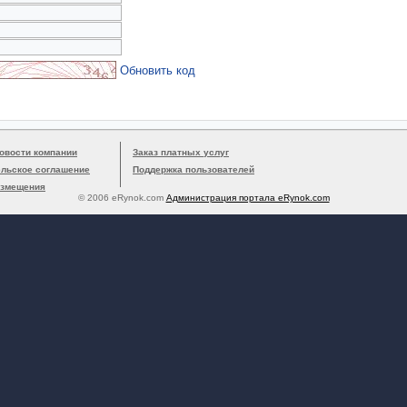
Обновить код
овости компании
Заказ платных услуг
ельское соглашение
Поддержка пользователей
азмещения
© 2006 eRynok.com
Администрация портала eRynok.com