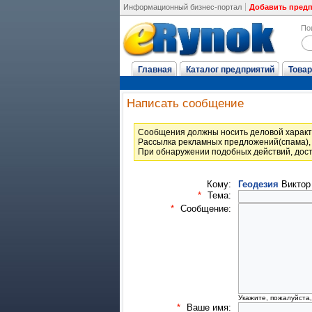
Информационный бизнес-портал
Добавить пред
По
Главная
Каталог предприятий
Товар
Написать сообщение
Cообщения должны носить деловой характ
Рассылка рекламных предложений(спама), 
При обнаружении подобных действий, дост
Кому:
Геодезия
Виктор
*
Тема:
*
Сообщение:
Укажите, пожалуйста
*
Ваше имя: