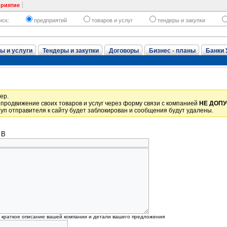
приятие
иск:
предприятий
товаров и услуг
тендеры и закупки
ы и услуги
Тендеры и закупки
Договоры
Бизнес - планы
Банки 
ер.
продвижение своих товаров и услуг через форму связи с компанией
НЕ ДОП
уп отправителя к сайту будет заблокирован и сообщения будут удалены.
 В
, краткое описание вашей компании и детали вашего предложения