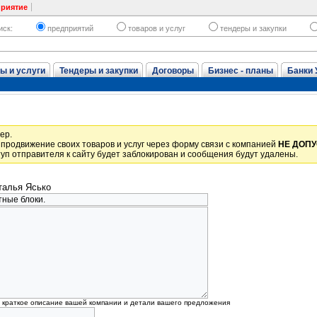
приятие
иск:
предприятий
товаров и услуг
тендеры и закупки
ы и услуги
Тендеры и закупки
Договоры
Бизнес - планы
Банки 
ер.
продвижение своих товаров и услуг через форму связи с компанией
НЕ ДОП
уп отправителя к сайту будет заблокирован и сообщения будут удалены.
алья Ясько
, краткое описание вашей компании и детали вашего предложения