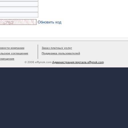
Обновить код
овости компании
Заказ платных услуг
ельское соглашение
Поддержка пользователей
азмещения
© 2006 eRynok.com
Администрация портала eRynok.com