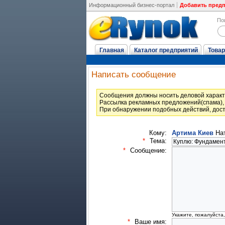
Информационный бизнес-портал
Добавить пред
По
Главная
Каталог предприятий
Товар
Написать сообщение
Cообщения должны носить деловой характ
Рассылка рекламных предложений(спама), 
При обнаружении подобных действий, дост
Кому:
Артима Киев
Нат
*
Тема:
*
Сообщение:
Укажите, пожалуйста
*
Ваше имя: