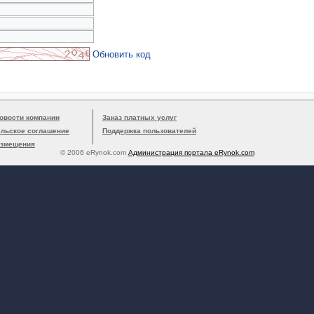
Обновить код
овости компании
Заказ платных услуг
ельское соглашение
Поддержка пользователей
азмещения
© 2006 eRynok.com
Администрация портала eRynok.com