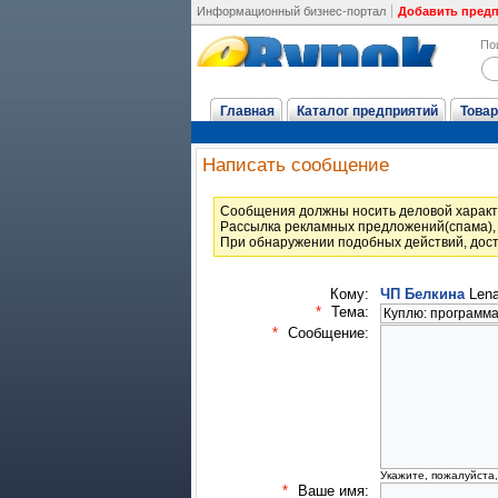
Информационный бизнес-портал
Добавить пред
По
Главная
Каталог предприятий
Товар
Написать сообщение
Cообщения должны носить деловой характ
Рассылка рекламных предложений(спама), 
При обнаружении подобных действий, дост
Кому:
ЧП Белкина
Lena
*
Тема:
*
Сообщение:
Укажите, пожалуйста
*
Ваше имя: