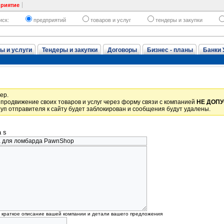
приятие
иск:
предприятий
товаров и услуг
тендеры и закупки
ы и услуги
Тендеры и закупки
Договоры
Бизнес - планы
Банки 
ер.
продвижение своих товаров и услуг через форму связи с компанией
НЕ ДОП
уп отправителя к сайту будет заблокирован и сообщения будут удалены.
 s
, краткое описание вашей компании и детали вашего предложения