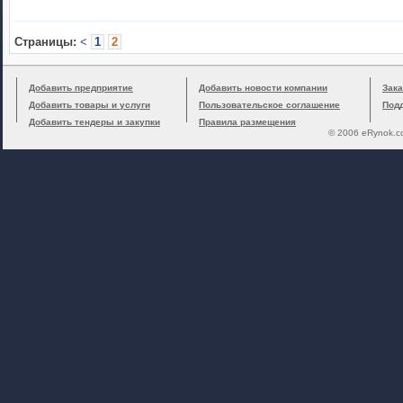
Cтраницы:
<
1
2
Добавить предприятие
Добавить новости компании
Зака
Добавить товары и услуги
Пользовательское соглашение
Под
Добавить тендеры и закупки
Правила размещения
© 2006 eRynok.