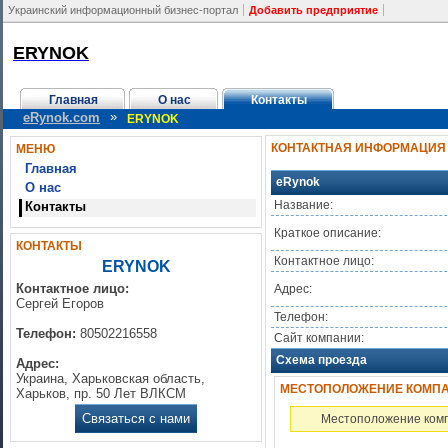
Украинский информационный бизнес-портал
Добавить предприятие
ERYNOK
Главная
О нас
Контакты
»
eRynok.com
ERYNOK
КОНТАКТНАЯ ИНФОРМАЦИЯ
МЕНЮ
Главная
eRynok
О нас
Название:
Контакты
Краткое описание:
КОНТАКТЫ
Контактное лицо:
ERYNOK
Контактное лицо:
Адрес:
Сергей Егоров
Телефон:
Телефон:
80502216558
Сайт компании:
Схема проезда
Адрес:
Украина, Харьковская область,
МЕСТОПОЛОЖЕНИЕ КОМПАН
Харьков, пр. 50 Лет ВЛКСМ
Связаться с нами
Местоположение комп