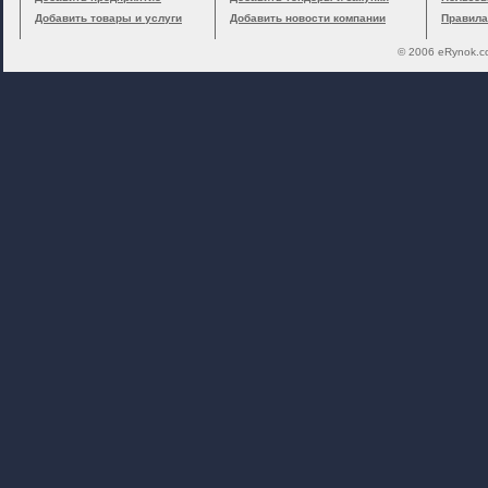
Добавить товары и услуги
Добавить новости компании
Правила
© 2006 eRynok.