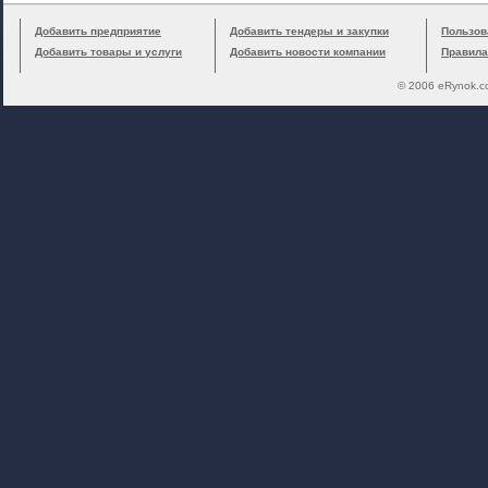
Добавить предприятие
Добавить тендеры и закупки
Пользов
Добавить товары и услуги
Добавить новости компании
Правила
© 2006 eRynok.