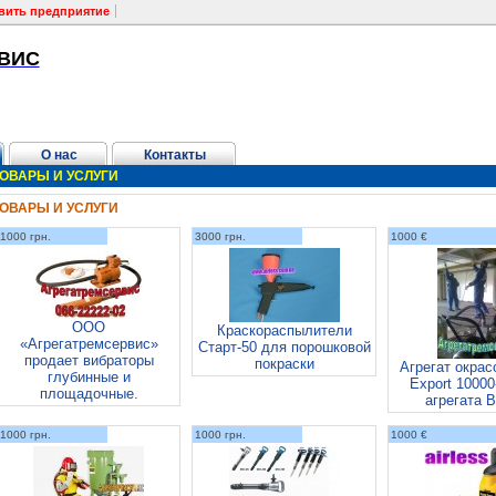
вить предприятие
ВИС
О нас
Контакты
ОВАРЫ И УСЛУГИ
ОВАРЫ И УСЛУГИ
1000 грн.
3000 грн.
1000 €
ООО
Краскораспылители
ски
«Агрегатремсервис»
Старт-50 для порошковой
продает вибраторы
покраски
Агрегат окра
глубинные и
Export 10000
площадочные.
агрегата 
1000 грн.
1000 грн.
1000 €