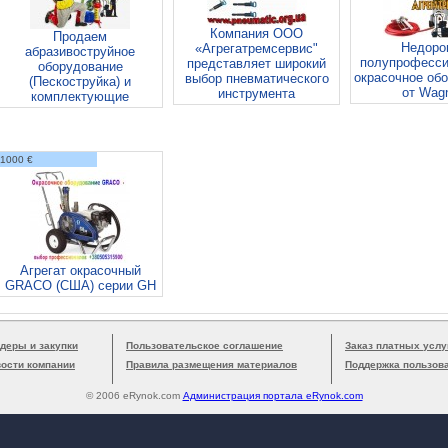
Компания ООО
Продаем
Недоро
«Агрегатремсервис"
абразивоструйное
полупрофесси
представляет широкий
оборудование
окрасочное об
выбор пневматического
(Пескоструйка) и
от Wag
инструмента
комплектующие
1000 €
Агрегат окрасочный
GRACO (США) серии GH
деры и закупки
Пользовательское соглашение
Заказ платных услу
вости компании
Правила размещения материалов
Поддержка пользов
© 2006 eRynok.com
Администрация портала eRynok.com