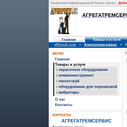
Украинский информационный бизнес-портал
Доба
АГРЕГАТРЕМСЕР
Главная
Товары и услуги
»
»
eRynok.com
Агрегатремсервис
Т
Т
МЕНЮ
Главная
Товары и услуги
окрасочное оборудование
»
пневмоинструмент
»
пескоструй
»
оборудование для порошковой окра
»
вибраторы
»
О нас
Контакты
КОНТАКТЫ
АГРЕГАТРЕМСЕРВИС