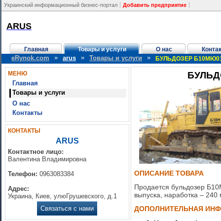
Украинский информационный бизнес-портал
Добавить предприятие
ARUS
Главная
Товары и услуги
О нас
Конта
»
»
»
eRynok.com
arus
Товары и услуги
БУЛЬДОЗЕР Б10МЮ01
МЕНЮ
БУЛЬД
Главная
Товары и услуги
О нас
Контакты
КОНТАКТЫ
ARUS
Контактное лицо:
Валентина Владимировна
ОПИСАНИЕ ТОВАРА
Телефон:
0963083384
Продается бульдозер Б10М
Адрес:
выпуска, наработка – 240 
Украина, Киев, улюГрушевского, д.1
Связаться с нами
ДОПОЛНИТЕЛЬНАЯ ИН