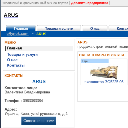
Украинский информационный бизнес-портал
Добавить предприятие
ARUS
Главная
Товары и услуги
О нас
Конта
»
eRynok.com
ARUS
ARUS
МЕНЮ
продажа строительной техни
Главная
Товары и услуги
НАШИ ТОВАРЫ И УСЛУГИ
О нас
1 грн.
Контакты
КОНТАКТЫ
ARUS
экскаватор ЭО5225-06
Контактное лицо:
Валентина Владимировна
Телефон:
0963083384
Адрес:
Украина, Киев, улюГрушевского, д.1
Связаться с нами