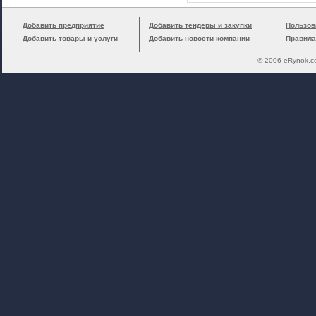
Добавить предприятие
Добавить тендеры и закупки
Пользов
Добавить товары и услуги
Добавить новости компании
Правила
© 2006 eRynok.