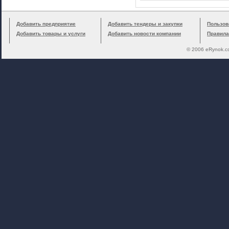
Добавить предприятие
Добавить тендеры и закупки
Пользов
Добавить товары и услуги
Добавить новости компании
Правила
© 2006 eRynok.