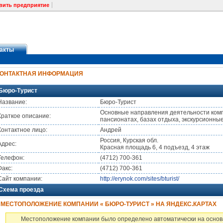
вить предприятие
акты
КОНТАКТНАЯ ИНФОРМАЦИЯ
Бюро-Турист
Название:
Бюро-Турист
Основные направления деятельности компа
Краткое описание:
пансионатах, базах отдыха, экскурсионные
Контактное лицо:
Андрей
Россия, Курская обл.
Адрес:
Красная площадь 6, 4 подъезд, 4 этаж
Телефон:
(4712) 700-361
Факс:
(4712) 700-361
Сайт компании:
http://erynok.com/sites/bturist/
Схема проезда
МЕСТОПОЛОЖЕНИЕ КОМПАНИИ « БЮРО-ТУРИСТ » НА ЯНДЕКС.КАРТАХ
Местоположение компании было определено автоматически на основ