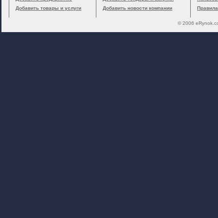
Добавить товары и услуги
Добавить новости компании
Правила
© 2006 eRynok.