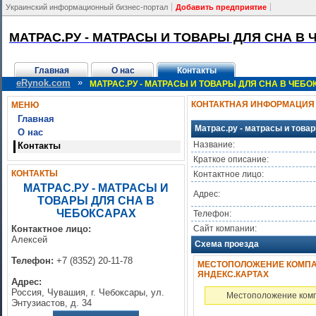
Украинский информационный бизнес-портал
Добавить предприятие
МАТРАС.РУ - МАТРАСЫ И ТОВАРЫ ДЛЯ СНА В
Главная
О нас
Контакты
»
eRynok.com
МАТРАС.РУ - МАТРАСЫ И ТОВАРЫ ДЛЯ СНА В ЧЕБО
КОНТАКТНАЯ ИНФОРМАЦИЯ
МЕНЮ
Главная
Матрас.ру - матрасы и това
О нас
Название:
Контакты
Краткое описание:
КОНТАКТЫ
Контактное лицо:
МАТРАС.РУ - МАТРАСЫ И
Адрес:
ТОВАРЫ ДЛЯ СНА В
ЧЕБОКСАРАХ
Телефон:
Контактное лицо:
Сайт компании:
Алексей
Схема проезда
Телефон:
+7 (8352) 20-11-78
МЕСТОПОЛОЖЕНИЕ КОМПАНИ
ЯНДЕКС.КАРТАХ
Адрес:
Россия, Чувашия, г. Чебоксары, ул.
Местоположение комп
Энтузиастов, д. 34