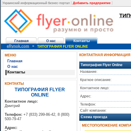
Украинский информационный бизнес-портал
Добавить предприятие
ТИП
Главная
О нас
Контакты
»
eRynok.com
ТИПОГРАФИЯ FLYER ONLINE
КОНТАКТНАЯ ИНФОРМАЦИЯ
МЕНЮ
Главная
Типография Flyer Online
О нас
Название:
Контакты
Краткое описание:
КОНТАКТЫ
Контактное лицо:
ТИПОГРАФИЯ FLYER
ONLINE
Адрес:
Контактное лицо:
Телефон:
Дмитрий
Сайт компании:
Телефон:
+7 (833) 299-86-42, 8 (800)
Схема проезда
500-79-47
МЕСТОПОЛОЖЕНИЕ КОМПАНИ
Адрес: