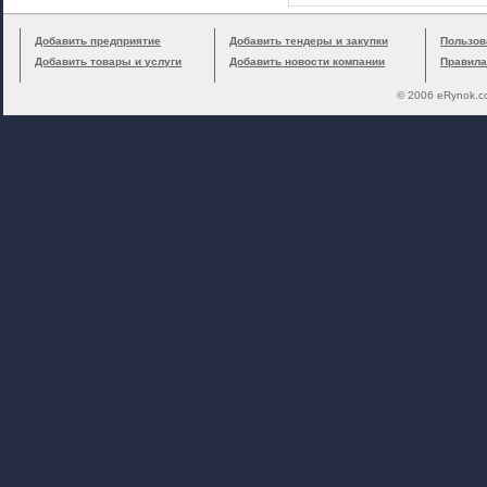
Добавить предприятие
Добавить тендеры и закупки
Пользов
Добавить товары и услуги
Добавить новости компании
Правила
© 2006 eRynok.