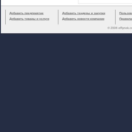
Добавить предприятие
Добавить тендеры и закупки
Пользов
Добавить товары и услуги
Добавить новости компании
Правила
© 2006 eRynok.