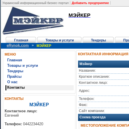
Украинский информационный бизнес-портал
Добавить предприятие
МЭЙКЕР
Главная
Товары и услуги
Тендеры
Пр
»
eRynok.com
МЭЙКЕР
КОНТАКТНАЯ ИНФОРМАЦИЯ
МЕНЮ
Главная
Мэйкер
Товары и услуги
Название:
Тендеры
Прайсы
Краткое описание:
О нас
Контактное лицо:
Контакты
Адрес:
КОНТАКТЫ
Телефон:
МЭЙКЕР
Факс:
Контактное лицо:
Сайт компании:
Евгений
Схема проезда
Телефон:
0442234420
МЕСТОПОЛОЖЕНИЕ КОМПАН