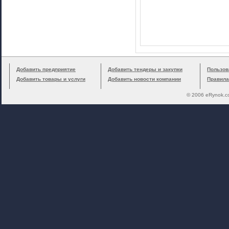
Добавить предприятие
Добавить тендеры и закупки
Пользов
Добавить товары и услуги
Добавить новости компании
Правила
© 2006 eRynok.