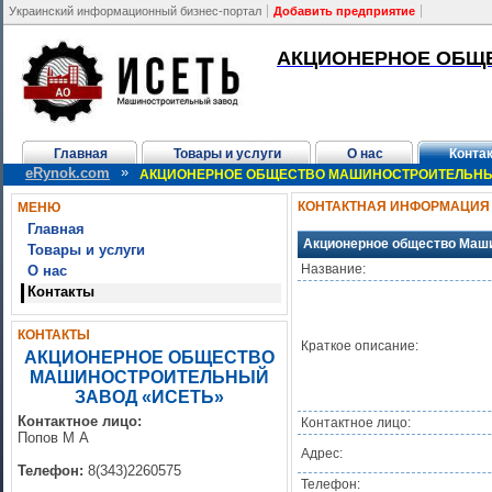
Украинский информационный бизнес-портал
Добавить предприятие
АКЦИОНЕРНОЕ ОБЩ
Главная
Товары и услуги
О нас
Конта
»
eRynok.com
АКЦИОНЕРНОЕ ОБЩЕСТВО МАШИНОСТРОИТЕЛЬНЫ
КОНТАКТНАЯ ИНФОРМАЦИЯ
МЕНЮ
Главная
Акционерное общество Маш
Товары и услуги
Название:
О нас
Контакты
КОНТАКТЫ
Краткое описание:
АКЦИОНЕРНОЕ ОБЩЕСТВО
МАШИНОСТРОИТЕЛЬНЫЙ
ЗАВОД «ИСЕТЬ»
Контактное лицо:
Контактное лицо:
Попов М А
Адрес:
Телефон:
8(343)2260575
Телефон: