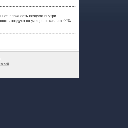
льная влажность воздуха внутри
ность воздуха на улице составляет 90%
г
ателей