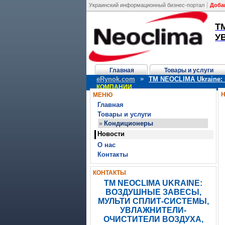
Украинский информационный бизнес-портал
Доба
T
У
Главная
Товары и услуги
»
eRynok.com
TM NEOCLIMA Ukraine: 
КОМПАНИИ
МЕНЮ
Главная
Товары и услуги
Кондиционеры
»
Новости
О нас
Контакты
КОНТАКТЫ
TM NEOCLIMA UKRAINE:
ВОЗДУШНЫЕ ЗАВЕСЫ,
МУЛЬТИ СПЛИТ-СИСТЕМЫ,
УВЛАЖНИТЕЛИ-
ОЧИСТИТЕЛИ ВОЗДУХА,