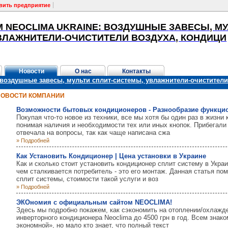
вить предприятие
M NEOCLIMA UKRAINE: ВОЗДУШНЫЕ ЗАВЕСЫ, М
ВЛАЖНИТЕЛИ-ОЧИСТИТЕЛИ ВОЗДУХА, КОНДИЦИ
Новости
О нас
Контакты
воздушные завесы, мульти сплит-системы, увлажнители-очистители
НОВОСТИ КОМПАНИИ
Возможности бытовых кондиционеров - Разнообразие функци
Покупая что-то новое из техники, все мы хотя бы один раз в жизни 
понимая наличия и необходимости тех или иных кнопок. Прибегали 
отвечала на вопросы, так как чаще написана сжа
» Подробней
Как Установить Кондиционер | Цена установки в Украине
Как и сколько стоит установить кондиционер сплит систему в Укра
чем сталкивается потребитель - это его монтаж. Данная статья по
сплит системы, стоимости такой услуги и воз
» Подробней
ЭКОномия с официальным сайтом NEOCLIMA!
Здесь мы подробно покажем, как сэкономить на отоплении/охлаж
инверторного кондиционера Neoclima до 4500 грн в год. Всем зна
экономной», но мало кто знает, что полный текст