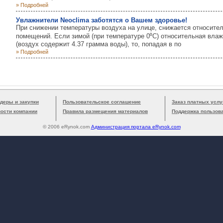
» Подробней
Увлажнители Neoclima заботятся о Вашем здоровье!
При снижении температуры воздуха на улице, снижается относите
помещений. Если зимой (при температуре 0⁰С) относительная влаж
(воздух содержит 4.37 грамма воды), то, попадая в по
» Подробней
деры и закупки
Пользовательское соглашение
Заказ платных услу
вости компании
Правила размещения материалов
Поддержка пользов
© 2006 eRynok.com
Администрация портала eRynok.com