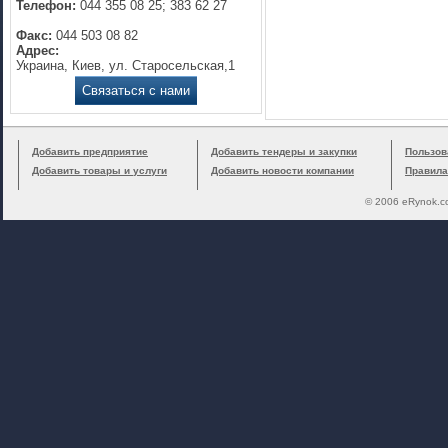
Телефон:
044 355 08 25; 383 62 27
Факс:
044 503 08 82
Адрес:
Украина, Киев, ул. Старосельская,1
Связаться с нами
Добавить предприятие
Добавить тендеры и закупки
Пользов
Добавить товары и услуги
Добавить новости компании
Правила
© 2006 eRynok.