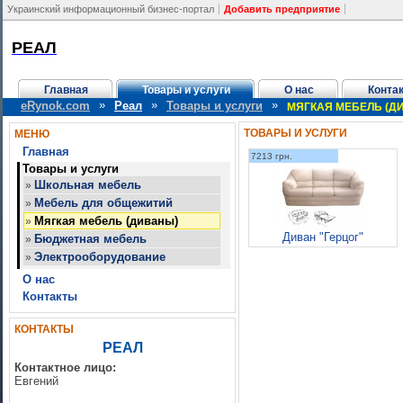
Украинский информационный бизнес-портал
Добавить предприятие
РЕАЛ
Главная
Товары и услуги
О нас
Конта
»
»
»
eRynok.com
Реал
Товары и услуги
МЯГКАЯ МЕБЕЛЬ (Д
ТОВАРЫ И УСЛУГИ
МЕНЮ
Главная
7213 грн.
Товары и услуги
Школьная мебель
»
Мебель для общежитий
»
Мягкая мебель (диваны)
»
Диван "Герцог"
Бюджетная мебель
»
Электрооборудование
»
О нас
Контакты
КОНТАКТЫ
РЕАЛ
Контактное лицо:
Евгений