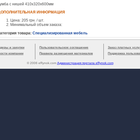
умба с нишей 410х320х600мм
ДОПОЛНИТЕЛЬНАЯ ИНФОРМАЦИЯ
Цена: 205 грн. / шт.
Минимальный объем заказа:
атегория товара:
Специализированная мебель
деры и закупки
Пользовательское соглашение
Заказ платных услу
вости компании
Правила размещения материалов
Поддержка пользов
© 2006 eRynok.com
Администрация портала eRynok.com