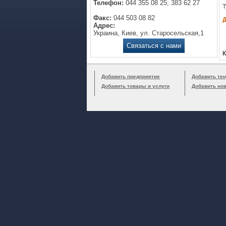
Телефон:
044 355 08 25; 383 62 27
Т
Факс:
044 503 08 82
Адрес:
Украина, Киев, ул. Старосельская,1
Связаться с нами
К
Добавить предприятие
Добавить тен
Добавить товары и услуги
Добавить но