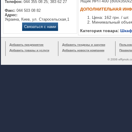
Ящик ЯРП 400 (800х350х21
Телефон:
044 355 08 25; 383 62 27
ДОПОЛНИТЕЛЬНАЯ ИН
Факс:
044 503 08 82
Адрес:
Цена: 162 грн. / шт.
Украина, Киев, ул. Старосельская,1
Минимальный объем
Связаться с нами
Категория товара:
Шкаф
Добавить предприятие
Добавить тендеры и закупки
Пользов
Добавить товары и услуги
Добавить новости компании
Правила
© 2006 eRynok.