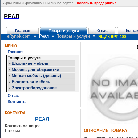
Украинский информационный бизнес-портал
Добавить предприятие
РЕАЛ
Главная
Товары и услуги
О нас
Конта
»
»
»
eRynok.com
Реал
Товары и услуги
ЯЩИК ЯРП 400
МЕНЮ
Главная
Товары и услуги
Школьная мебель
»
Мебель для общежитий
»
Мягкая мебель (диваны)
»
Бюджетная мебель
»
Электрооборудование
»
О нас
Контакты
КОНТАКТЫ
РЕАЛ
Контактное лицо:
ОПИСАНИЕ ТОВАРА
Евгений