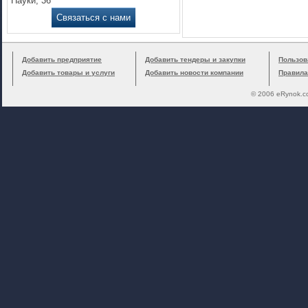
Науки, 36
Связаться с нами
Добавить предприятие
Добавить тендеры и закупки
Пользов
Добавить товары и услуги
Добавить новости компании
Правила
© 2006 eRynok.