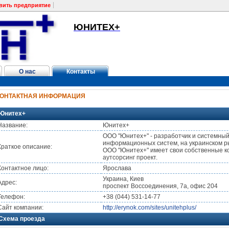
вить предприятие
ЮНИТЕХ+
О нас
Контакты
КОНТАКТНАЯ ИНФОРМАЦИЯ
Юнитех+
Название:
Юнитех+
ООО "Юнитех+" - разработчик и системны
информационных систем, на украинском ры
Краткое описание:
ООО "Юнитех+" имеет свои собственные к
аутсорсинг проект.
Контактное лицо:
Ярослава
Украина, Киев
Адрес:
проспект Воссоединения, 7а, офис 204
Телефон:
+38 (044) 531-14-77
Сайт компании:
http://erynok.com/sites/unitehplus/
Схема проезда