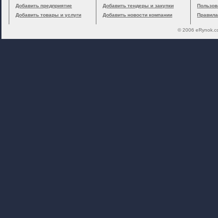
Добавить предприятие
Добавить тендеры и закупки
Пользов
Добавить товары и услуги
Добавить новости компании
Правила
© 2006 eRynok.