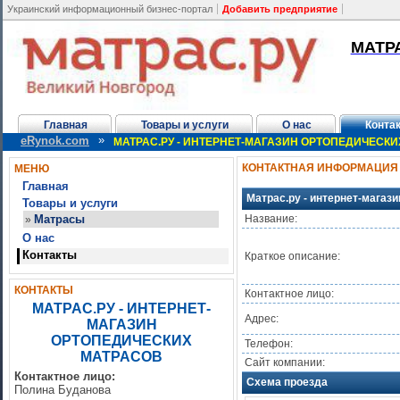
Украинский информационный бизнес-портал
Добавить предприятие
МАТР
Главная
Товары и услуги
О нас
Конта
»
eRynok.com
МАТРАС.РУ - ИНТЕРНЕТ-МАГАЗИН ОРТОПЕДИЧЕСК
КОНТАКТНАЯ ИНФОРМАЦИЯ
МЕНЮ
Главная
Матрас.ру - интернет-магаз
Товары и услуги
Матрасы
Название:
»
О нас
Контакты
Краткое описание:
КОНТАКТЫ
Контактное лицо:
МАТРАС.РУ - ИНТЕРНЕТ-
Адрес:
МАГАЗИН
ОРТОПЕДИЧЕСКИХ
Телефон:
МАТРАСОВ
Сайт компании:
Контактное лицо:
Схема проезда
Полина Буданова