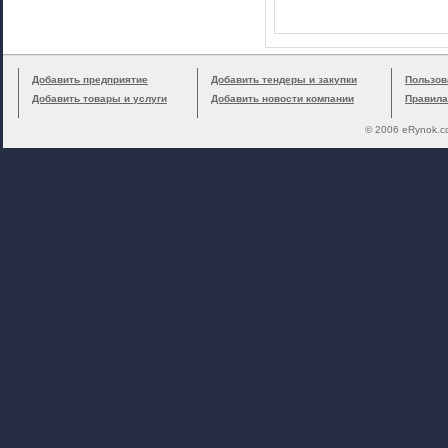
Добавить предприятие
Добавить тендеры и закупки
Пользов
Добавить товары и услуги
Добавить новости компании
Правила
© 2006 eRynok.