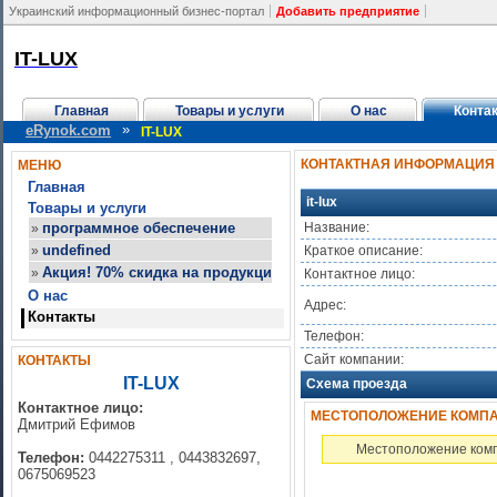
Украинский информационный бизнес-портал
Добавить предприятие
IT-LUX
Главная
Товары и услуги
О нас
Конта
»
eRynok.com
IT-LUX
КОНТАКТНАЯ ИНФОРМАЦИЯ
МЕНЮ
Главная
it-lux
Товары и услуги
программное обеспечение
Название:
»
undefined
»
Краткое описание:
Акция! 70% скидка на продукцию Adobe (украинские версии) до
»
Контактное лицо:
О нас
Адрес:
Контакты
Телефон:
Сайт компании:
КОНТАКТЫ
IT-LUX
Схема проезда
Контактное лицо:
МЕСТОПОЛОЖЕНИЕ КОМПАНИ
Дмитрий Ефимов
Местоположение комп
Телефон:
0442275311 , 0443832697,
0675069523