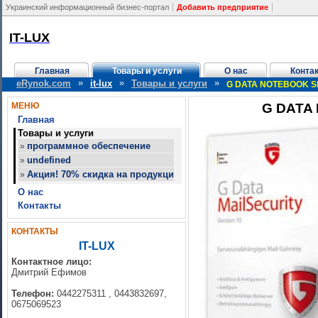
Украинский информационный бизнес-портал
Добавить предприятие
IT-LUX
Главная
Товары и услуги
О нас
Конта
»
»
»
eRynok.com
it-lux
Товары и услуги
G DATA NOTEBOOK S
МЕНЮ
G DATA
Главная
Товары и услуги
программное обеспечение
»
undefined
»
Акция! 70% скидка на продукцию Adobe (украинские версии) до
»
О нас
Контакты
КОНТАКТЫ
IT-LUX
Контактное лицо:
Дмитрий Ефимов
Телефон:
0442275311 , 0443832697,
0675069523