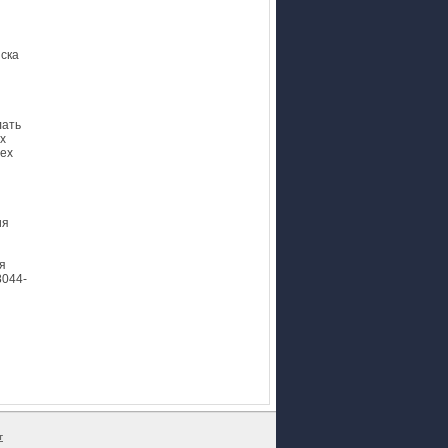
ска
лать
х
сех
ия
я
8044-
г