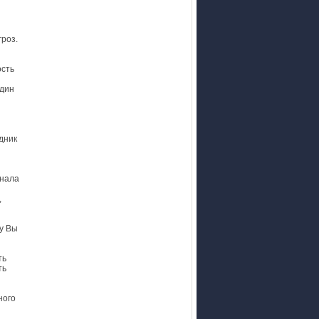
роз.
ость
один
дник
онала
,
у Вы
ть
ть
ного