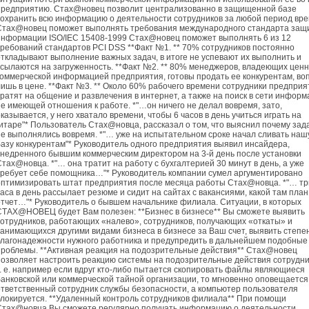
предприятию. Стах@новец позволит централизованно в защищенной базе
сохранить всю информацию о деятельности сотрудников за любой период вр
Стах@новец поможет выполнять требования международного стандарта защ
информации ISO/IEC 15408-1999 Стах@новец поможет выполнять 6 из 12
требований стандартов PCI DSS **Факт №1. ** 70% сотрудников постоянно
откладывают выполнение важных задач, в итоге не успевают их выполнить и
ссылаются на загруженность. **Факт №2. ** 80% менеджеров, владеющих цен
коммерческой информацией предприятия, готовы продать ее конкурентам, во
лишь в цене. **Факт №3. ** Около 60% рабочего времени сотрудники предприя
тратят на общение и развлечения в интернет, а также на поиск в сети информ
не имеющей отношения к работе. *"…он ничего не делал вовремя, зато,
казывается, у него хватало времени, чтобы 6 часов в день учиться играть на
гитаре"* Пользователь Стах@новца, рассказал о том, что выяснил почему зад
не выполнялись вовремя. *"… уже на испытательном сроке начал сливать наш
базу конкурентам"* Руководитель одного предприятия выявил инсайдера,
внедренного бывшим коммерческим директором на 3-й день после установки
Стах@новца. *"… она тратит на работу с бухгалтерией 30 минут в день, а уже
требует себе помощника…"* Руководитель компании сумел аргументировано
оптимизировать штат предприятия после месяца работы Стах@новца. *"… тр
часа в день рассылает резюме и сидит на сайтах с вакансиями, какой там план
отчет…"* Руководитель о бывшем начальнике филиала. Ситуации, в которых
СТАХ@НОВЕЦ будет Вам полезен: **Бизнес в бизнесе** Вы сможете выявить
сотрудников, работающих «налево», сотрудников, получающих «откаты» и
занимающихся другими видами бизнеса в бизнесе за Ваш счет, выявить степе
благонадежности нужного работника и предупредить в дальнейшем подобные
проблемы. **Активная реакция на подозрительные действия** Стах@новец
позволяет настроить реакцию системы на подозрительные действия сотрудни
т. е. например если вдруг кто-либо пытается скопировать файлы являющиеся
банковской или коммерческой тайной организации, то мгновенно оповещается
ответственный сотрудник службы безопасности, а компьютер пользователя
блокируется. **Удаленный контроль сотрудников филиала** При помощи
Стах@новца Вы сможете регулярно получать информацию о деятельности