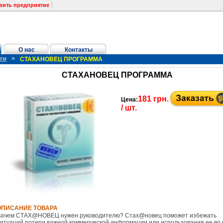
вить предприятие
О нас
Контакты
»
ги
СТАХАНОВЕЦ ПРОГРАММА
СТАХАНОВЕЦ ПРОГРАММА
181 грн.
Цена:
/ шт.
be (украинские версии) до 17 сентября 2010 года.
ОПИСАНИЕ ТОВАРА
Зачем СТАХ@НОВЕЦ нужен руководителю? Стах@новец поможет избежать
ситуаций потери важной коммерческой информации или использования ее во 