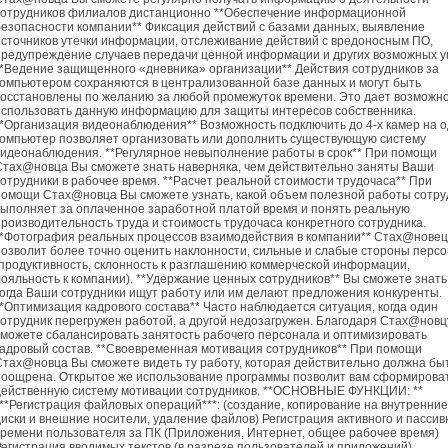
сотрудников филиалов дистанционно **Обеспечение информационной
безопасности компании** Фиксация действий с базами данных, выявление
источников утечки информации, отслеживание действий с вредоносным ПО,
предупреждение случаев передачи ценной информации и других возможных уг
**Ведение защищенного «дневника» организации** Действия сотрудников за
компьютером сохраняются в централизованной базе данных и могут быть
восстановлены по желанию за любой промежуток времени. Это дает возможн
использовать данную информацию для защиты интересов собственника.
**Организация видеонаблюдения** Возможность подключить до 4-х камер на 
компьютер позволяет организовать или дополнить существующую систему
видеонаблюдения. **Регулярное невыполнение работы в срок** При помощи
Стах@новца Вы сможете знать наверняка, чем действительно заняты Ваши
сотрудники в рабочее время. **Расчет реальной стоимости трудочаса** При
помощи Стах@новца Вы сможете узнать, какой объем полезной работы сотру
выполняет за оплаченное заработной платой время и понять реальную
производительность труда и стоимость трудочаса конкретного сотрудника.
**Фотография реальных процессов взаимодействия в компании** Стах@новец
позволит более точно оценить наклонности, сильные и слабые стороны перс
(продуктивность, склонность к разглашению коммерческой информации,
лояльность к компании). **Удержание ценных сотрудников** Вы сможете знать
когда Ваши сотрудники ищут работу или им делают предложения конкуренты.
**Оптимизация кадрового состава** Часто наблюдается ситуация, когда один
сотрудник перегружен работой, а другой недозагружен. Благодаря Стах@новц
сможете сбалансировать занятость рабочего персонала и оптимизировать
кадровый состав. **Своевременная мотивация сотрудников** При помощи
Стах@новца Вы сможете видеть ту работу, которая действительно должна бы
поощрена. Открытое же использование программы позволит вам сформирова
действенную систему мотивации сотрудников. **ОСНОВНЫЕ ФУНКЦИИ: **
***Регистрация файловых операций***: (создание, копирование на внутренние
диски и внешние носители, удаление файлов) Регистрация активного и пассив
времени пользователя за ПК (Приложения, Интернет, общее рабочее время)
Регистрация вводимых текстов (в разрезе пользователей и приложений)