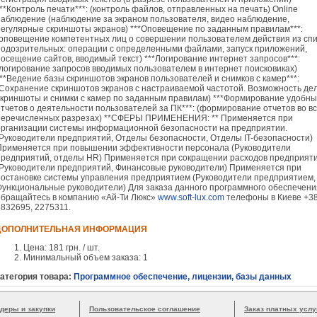
***Контроль печати***: (контроль файлов, отправленных на печать) Online
наблюдение (наблюдение за экраном пользователя, видео наблюдение,
регулярные скриншоты экранов) ***Оповещение по заданным правилам***:
(оповещение компетентных лиц о совершении пользователем действия из спи
подозрительных: операции с определенными файлами, запуск приложений,
посещение сайтов, вводимый текст) ***Логирование интернет запросов***:
(логирование запросов вводимых пользователем в интернет поисковиках)
***Ведение базы скриншотов экранов пользователей и снимков с камер***:
(Сохранение скриншотов экранов с настраиваемой частотой. Возможность де
скриншоты и снимки с камер по заданным правилам) ***Формирование удобны
отчетов о деятельности пользователей за ПК***: (формирование отчетов во в
перечисленных разрезах) **СФЕРЫ ПРИМЕНЕНИЯ: ** Применяется при
организации системы информационной безопасности на предприятии.
(Руководители предприятий, Отделы безопасности, Отделы IT-безопасности)
Применяется при повышении эффективности персонала (Руководители
предприятий, отделы HR) Применяется при сокращении расходов предприят
(Руководители предприятий, Финансовые руководители) Применяется при
постановке системы управления предприятием (Руководители предприятием,
Функциональные руководители) Для заказа данного программного обеспечени
обращайтесь в компанию «Ай-Ти Люкс»
www.soft-lux.com
телефоны в Киеве +3
3832695, 2275311.
ДОПОЛНИТЕЛЬНАЯ ИНФОРМАЦИЯ
Цена: 181 грн. / шт.
Минимальный объем заказа: 1
атегория товара:
Программное обеспечение, лицензии, базы данных
деры и закупки
Пользовательское соглашение
Заказ платных услу