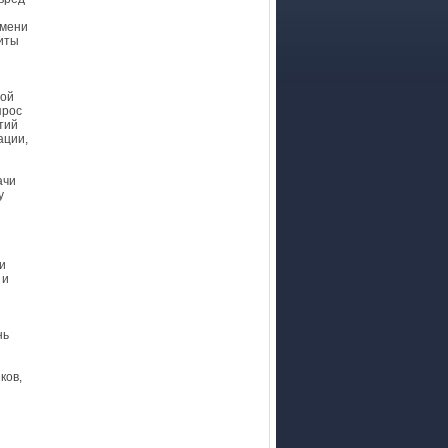
емени
иты
ной
прос
тий
ации,
ачи
у
и
 и
нь
ков,