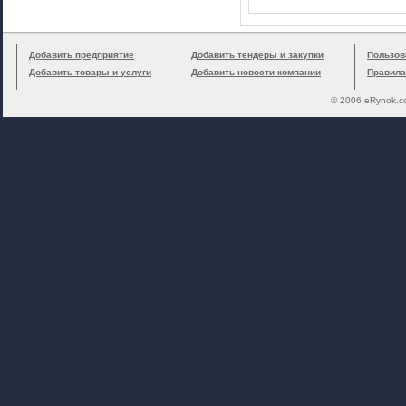
Добавить предприятие
Добавить тендеры и закупки
Пользов
Добавить товары и услуги
Добавить новости компании
Правила
© 2006 eRynok.