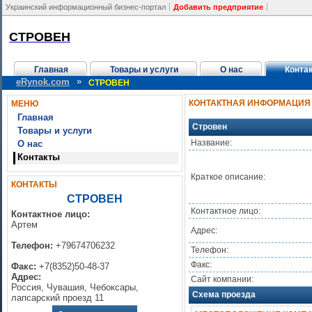
Украинский информационный бизнес-портал
Добавить предприятие
СТРОВЕН
Главная
Товары и услуги
О нас
Конта
»
eRynok.com
СТРОВЕН
КОНТАКТНАЯ ИНФОРМАЦИЯ
МЕНЮ
Главная
Стровен
Товары и услуги
Название:
О нас
Контакты
Краткое описание:
КОНТАКТЫ
СТРОВЕН
Контактное лицо:
Контактное лицо:
Артем
Адрес:
Телефон:
+79674706232
Телефон:
Факс:
Факс:
+7(8352)50-48-37
Адрес:
Сайт компании:
Россия, Чувашия, Чебоксары,
Схема проезда
лапсарский проезд 11