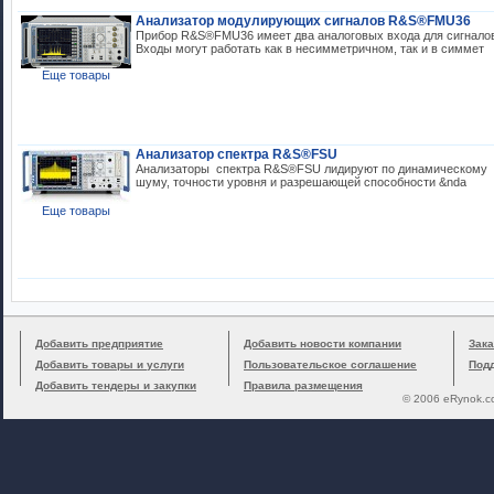
Анализатор модулирующих сигналов R&S®FMU36
Прибор R&S®FMU36 имеет два аналоговых входа для сигнало
Входы могут работать как в несимметричном, так и в симмет
Еще товары
Анализатор спектра R&S®FSU
Анализаторы спектра R&S®FSU лидируют по динамическому 
шуму, точности уровня и разрешающей способности &nda
Еще товары
Добавить предприятие
Добавить новости компании
Зака
Добавить товары и услуги
Пользовательское соглашение
Под
Добавить тендеры и закупки
Правила размещения
© 2006 eRynok.