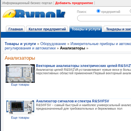
Информационный бизнес-портал
Добавить предприятие
Поиск:
предприятий
Главная
Каталог предприятий
Товары и услуги
Тендеры и зак
Товары и услуги
»
Оборудование
»
Измерительные приборы и автома
регулирования и автоматики
»
Анализаторы
»
Анализаторы
Векторные анализаторы электрических цепей R&S®
Анализатор цепей R&S®ZVA устанавливает новые вехи в бол
перспективных областей применения:Первый векторный анали
Еще товары
Анализатор сигналов и спектра R&S®FSV
R&S®FSV – самый быстрый и наиболее универсальный анализа
предназначенный для требовательных и бережливых пол
Еще товары