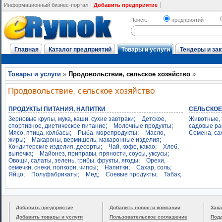
Информационный бизнес-портал
Добавить предприятие
Поиск:
предприятий
Главная
Каталог предприятий
Товары и услуги
Тендеры и зак
Товары и услуги
»
Продовольствие, сельское хозяйство
»
Продовольствие, сельское хозяйство
ПРОДУКТЫ ПИТАНИЯ, НАПИТКИ
СЕЛЬСКОЕ
Зерновые крупы, мука, каши, сухие завтраки;
Детское,
Животные, 
спортивное, диетическое питание;
Молочные продукты;
садовые ра
Мясо, птица, колбасы;
Рыба, морепродукты;
Масло,
Семена, са
жиры;
Макароны, вермишель, макаронные изделия;
Кондитерские изделия, десерты;
Чай, кофе, какао;
Хлеб,
выпечка;
Майонез, приправы, пряности, соусы, уксусы;
Овощи, салаты, зелень, грибы, фрукты, ягоды;
Орехи,
семечки, снеки, попкорн, чипсы;
Напитки;
Сахар, соль;
Яйцо;
Полуфабрикаты;
Мед;
Соевые продукты;
Табак;
Добавить предприятие
Добавить новости компании
Зака
Добавить товары и услуги
Пользовательское соглашение
Под