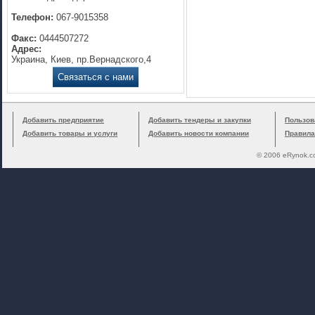
Телефон:
067-9015358
Факс:
0444507272
Адрес:
Украина, Киев, пр.Вернадского,4
Связаться с нами
Добавить предприятие
Добавить тендеры и закупки
Пользов
Добавить товары и услуги
Добавить новости компании
Правила
© 2006 eRynok.