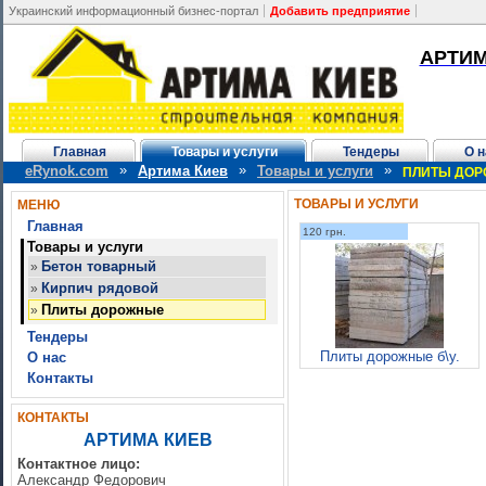
Украинский информационный бизнес-портал
Добавить предприятие
АРТИМ
Главная
Товары и услуги
Тендеры
О н
»
»
»
eRynok.com
Артима Киев
Товары и услуги
ПЛИТЫ ДО
ТОВАРЫ И УСЛУГИ
МЕНЮ
Главная
120 грн.
Товары и услуги
Бетон товарный
»
Кирпич рядовой
»
Плиты дорожные
»
Тендеры
Плиты дорожные б\у.
О нас
Контакты
КОНТАКТЫ
АРТИМА КИЕВ
Контактное лицо:
Александр Федорович