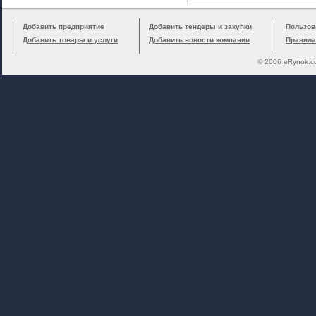
Добавить предприятие
Добавить тендеры и закупки
Пользов
Добавить товары и услуги
Добавить новости компании
Правила
© 2006 eRynok.