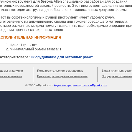
учной инструмент для бетона
Allen специально разработан для создания
етонных поверхностей высокой ровности. Этот инструмент сделан из магние
плава методом экструзии для обеспечения минимальных допусков формы.
тот высокотехнологичный ручной инструмент имеет удобную ручку,
зготовленную из алюминиевого сплава или токонепроводящего материала.
етыре различные модели помогут выполнить все необходимые операции пр
оздании прочных сверхровных полов.
ДОПОЛНИТЕЛЬНАЯ ИНФОРМАЦИЯ
Цена: 1 грн. / шт.
Минимальный объем заказа: 1
атегория товара:
Оборудование для бетонных работ
деры и закупки
Пользовательское соглашение
Заказ платных услу
вости компании
Правила размещения материалов
Поддержка пользов
© 2006 eRynok.com
Администрация портала eRynok.com