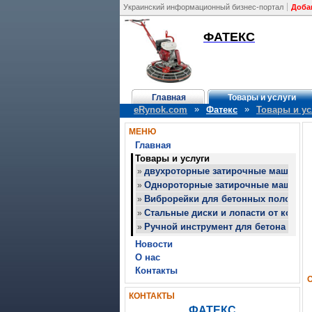
Украинский информационный бизнес-портал
Доба
ФАТЕКС
Главная
Товары и услуги
»
»
eRynok.com
Фатекс
Товары и ус
МЕНЮ
Главная
Товары и услуги
двухроторные затирочные машины 
»
Однороторные затирочные машины д
»
Виброрейки для бетонных полов от
»
Стальные диски и лопасти от компа
»
Ручной инструмент для бетона от к
»
Новости
О нас
Контакты
КОНТАКТЫ
ФАТЕКС