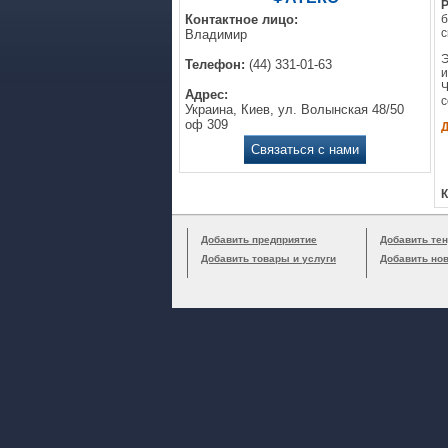
Р
Контактное лицо:
б
с
Владимир
Э
Телефон:
(44) 331-01-63
и
Ч
Адрес:
с
Украина, Киев, ул. Волынская 48/50
оф 309
Связаться с нами
К
Добавить предприятие
Добавить тен
Добавить товары и услуги
Добавить но