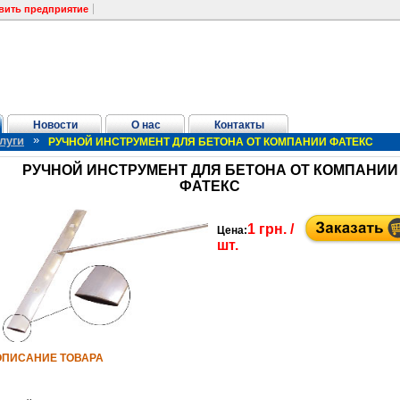
вить предприятие
Новости
О нас
Контакты
»
луги
РУЧНОЙ ИНСТРУМЕНТ ДЛЯ БЕТОНА ОТ КОМПАНИИ ФАТЕКС
РУЧНОЙ ИНСТРУМЕНТ ДЛЯ БЕТОНА ОТ КОМПАНИИ
ФАТЕКС
Аллен
1 грн. /
Цена:
ля бетона от компании Фатекс
шт.
 компании Фатекс
нии Фатекс
омпании Фатекс
ОПИСАНИЕ ТОВАРА