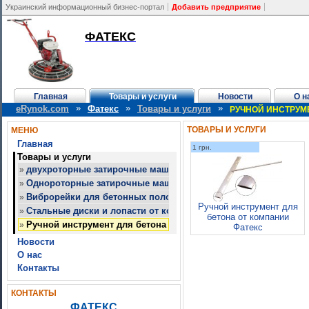
Украинский информационный бизнес-портал
Добавить предприятие
ФАТЕКС
Главная
Товары и услуги
Новости
О н
»
»
»
eRynok.com
Фатекс
Товары и услуги
РУЧНОЙ ИНСТРУМ
ТОВАРЫ И УСЛУГИ
МЕНЮ
Главная
1 грн.
Товары и услуги
двухроторные затирочные машины Аллен
»
Однороторные затирочные машины для бетона от компании 
»
Виброрейки для бетонных полов от компании Фатекс
»
Ручной инструмент для
Стальные диски и лопасти от компании Фатекс
»
бетона от компании
Ручной инструмент для бетона от компании Фатекс
»
Фатекс
Новости
О нас
Контакты
КОНТАКТЫ
ФАТЕКС