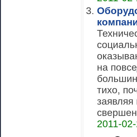
Оборудо
компани
Техниче
социаль
оказыва
на повс
большин
тихо, по
заявляя 
свершени
2011-02-