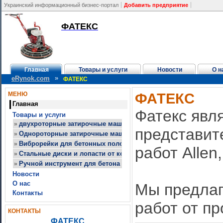
Украинский информационный бизнес-портал
Добавить предприятие
ФАТЕКС
Главная
Товары и услуги
Новости
О н
»
eRynok.com
ФАТЕКС
ФАТЕКС
МЕНЮ
Главная
Фатекс явл
Товары и услуги
двухроторные затирочные машины Аллен
»
представит
Однороторные затирочные машины для бетона от компании 
»
Виброрейки для бетонных полов от компании Фатекс
»
работ Allen
Стальные диски и лопасти от компании Фатекс
»
Ручной инструмент для бетона от компании Фатекс
»
Новости
О нас
Мы предлаг
Контакты
работ от п
КОНТАКТЫ
ФАТЕКС