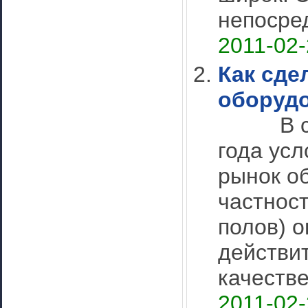
непосред
2011-02-
Как сде
оборудо
В слож
года усл
рынок о
частнос
полов) 
действи
качестве
2011-02-