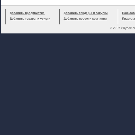
Добавить предприятие
Добавить тендеры и закупки
Пользов
Добавить товары и услуги
Добавить новости компании
Правила
© 2006 eRynok.