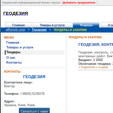
Украинский информационный бизнес-портал
Добавить предприятие
ГЕОДЕЗИЯ
Главная
Товары и услуги
Тендеры
О н
»
»
eRynok.com
Геодезия
ТЕНДЕРЫ И ЗАКУПКИ
ТЕНДЕРЫ И ЗАКУПКИ
МЕНЮ
Главная
ГЕОДЕЗИЯ, КОНТ
Товары и услуги
Тендеры
Геодезия, контроль, 
монтажных работ. Вик
О нас
Бюджет:
1
USD
Контакты
Окончание тендера:
» Подробней о тендере
КОНТАКТЫ
ГЕОДЕЗИЯ
Контактное лицо:
Виктор
Телефон:
+38050,5235078
Адрес:
Украина, Киев, Киев
Связаться с нами