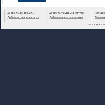
Добавить предприятие
Добавить тендеры и закупки
Пользов
Добавить товары и услуги
Добавить новости компании
Правила
© 2006 eRynok.