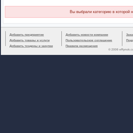
Вы выбрали категорию в которой н
Добавить предприятие
Добавить новости компании
Зака
Добавить товары и услуги
Пользовательское соглашение
Под
Добавить тендеры и закупки
Правила размещения
© 2006 eRynok.